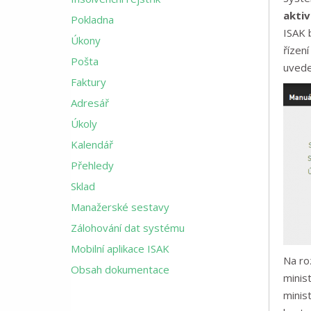
akti
Pokladna
ISAK 
Úkony
řízen
Pošta
uvede
Faktury
Adresář
Úkoly
Kalendář
Přehledy
Sklad
Manažerské sestavy
Zálohování dat systému
Mobilní aplikace ISAK
Na ro
Obsah dokumentace
minis
minis