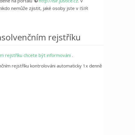
edené na portálu
http://isir.justice.cz
. V
ikdo nemůže zjistit, jaké osoby jste v ISIR
insolvenčním rejstříku
m rejstříku chcete být informováni
.
lvenčním rejstříku kontrolováni automaticky 1x denně