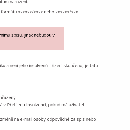
atum narození.
ve formátu xxxxxx/xxxx nebo xxxxxx/xxx.
ivnímu spisu, jinak nebudou v
íku a není jeho insolvenční řízení skončeno, je tato
řiřazený;
s“ v Přehledu Insolvencí, pokud má uživatel
 změně na e-mail osoby odpovědné za spis nebo