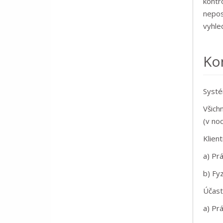
kontr
nepos
vyhled
Kon
Systé
Všichn
(v no
Klient
a) Pr
b) Fy
Účastn
a) Pr