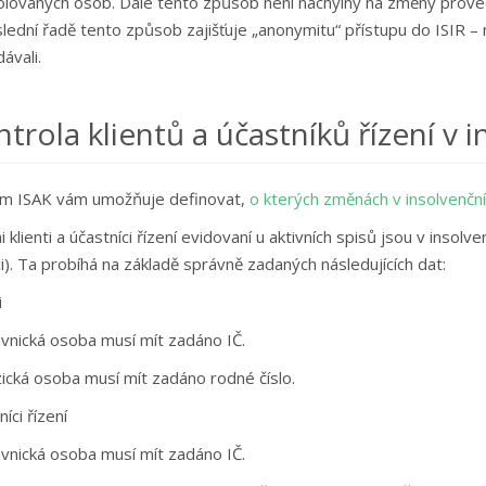
olovaných osob. Dále tento způsob není náchylný na změny prov
lední řadě tento způsob zajišťuje „anonymitu“ přístupu do ISIR – n
ávali.
trola klientů a účastníků řízení v 
m ISAK vám umožňuje definovat,
o kterých změnách v insolvenční
i klienti a účastníci řízení evidovaní u aktivních spisů jsou v inso
ci). Ta probíhá na základě správně zadaných následujících dat:
i
ávnická osoba musí mít zadáno IČ.
zická osoba musí mít zadáno rodné číslo.
íci řízení
ávnická osoba musí mít zadáno IČ.