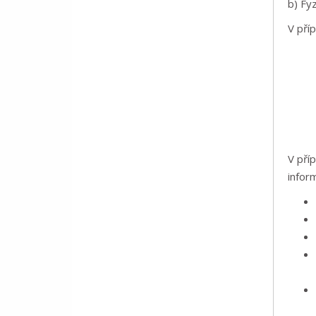
b) Fy
V pří
V příp
infor