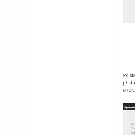
Po kl
příst
insolv