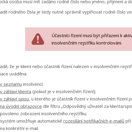
zická osoba musí mít zadáno rodné číslo nebo jméno, příjmení a d
padě rodného čísla je tedy nutné správně vyplňovat rodné číslo 
Účastníci řízení musí být přiřazeni k akt
insolvenčním rejstříku kontrolováni.
adě, že je klient nebo účastník řízení nalezen v insolvenčním rejstř
mace uváděna:
v seznamu
insolvencí;
v záhlaví klienta
(pokud je v insolvenčním řízení);
v záhlaví spisu
, u kterého je účastník řízení v insolvenčním řízení p
na úvodní obrazovce
dle filtru „Odpovědný uživatel za klienta/spi
povoleno zobrazení insolvenčního rejstříku;
systém umožňuje automatické
rozesílání notifikačních e-mailů
při
na konkrétní e-mail.