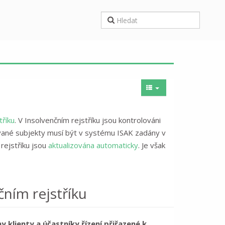
tříku
. V Insolvenčním rejstříku jsou kontrolováni
olované subjekty musí být v systému ISAK zadány v
 rejstříku jsou
aktualizována automaticky
. Je však
čním rejstříku
 klienty a účastníky řízení přiřazené k