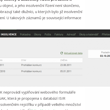
u objeví, a jeho insolvenční řízení není skončeno,
zují také dlužníci, u kterých bylo již insolvenční
zení. U takových záznamů je související informace
ISAK neprovádí vyplňování webového formuláře
SAK, která je propojena s databází ISIR
insolvenčním rejstříku v případě velkého množství