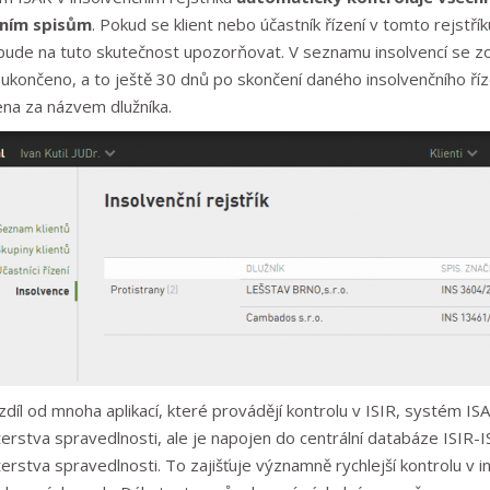
vním spisům
. Pokud se klient nebo účastník řízení v tomto rejstřík
bude na tuto skutečnost upozorňovat. V seznamu insolvencí se zobra
í ukončeno, a to ještě 30 dnů po skončení daného insolvenčního ří
na za názvem dlužníka.
zdíl od mnoha aplikací, které provádějí kontrolu v ISIR, systém 
terstva spravedlnosti, ale je napojen do centrální databáze ISIR-I
terstva spravedlnosti. To zajišťuje významně rychlejší kontrolu v 