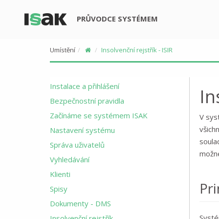
PRŮVODCE SYSTÉMEM
Umístění
Insolvenční rejstřík - ISIR
Instalace a přihlášení
In
Bezpečnostní pravidla
Začínáme se systémem ISAK
V sys
všich
Nastavení systému
soula
Správa uživatelů
možné 
Vyhledávání
Klienti
Pri
Spisy
Dokumenty - DMS
Systé
Insolvenční rejstřík