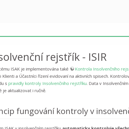
solvenční rejstřík - ISIR
tému ISAK je implementována také
Kontrola Insolvenčního rejs
ni Klienti a Účastníci řízení evidovaní na aktivních spisech. Kontr
du s
pravidly kontroly Insolvenčního rejstříku
. Data v Insolvenčním
je aktualizovat i ručně.
ncip fungování kontroly v insolven
m ISAK v insolvenčním rejstříku
automaticky kontroluje všechny