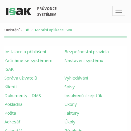
PRŮVODCE
SYSTÉMEM
Umístění
Mobilní aplikace ISAK
Instalace a přihlášení
Bezpečnostní pravidla
Začínáme se systémem
Nastavení systému
ISAK
Správa uživatelů
Vyhledávání
Klienti
Spisy
Dokumenty - DMS
Insolvenční rejstřík
Pokladna
Úkony
Pošta
Faktury
Adresář
Úkoly
Kalendář
Přehledy