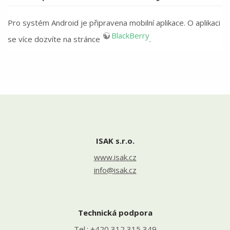
Pro systém Android je připravena mobilní aplikace. O aplikaci
BlackBerry
se více dozvíte na stránce
.
ISAK s.r.o.
www.isak.cz
info@isak.cz
Technická podpora
Tel.:
+420 312 315 349