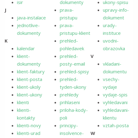
isir
dokumenty
ukony-spisu
J
prava-
upravy-info-
java-instalace
pristupu
dokument
jednotlive-
prava-
urady-
dokumenty
pristupu-klient
instituce
K
prehled-
uvodni-
kalendar
pohledavek
obrazovka
klient-
prehled-
V
dokumenty
posty-email
vkladani-
klient-faktury
prehled-spisy
dokumentu
klient-posta
prehled-
vsechy-
klient-ukoly
tyden-ukony
vydaje
klient-ukony
prehledy
vydaje-spis
klienti
prihlaseni
vyhledavani
klienti-
priloha-kody-
vyhledavani-
kontakty
poli
klientu
klienti-novy
principy-
vztah-posta
klienti-urad
insolvence-
W