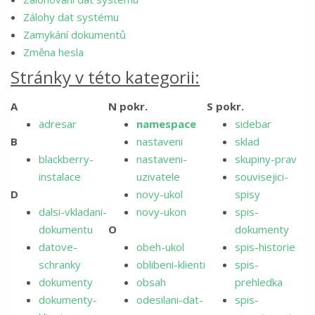
Zálohy dat systému
Zamykání dokumentů
Změna hesla
Stránky v této kategorii:
A
N pokr.
S pokr.
adresar
namespace
sidebar
B
nastaveni
sklad
blackberry-
nastaveni-
skupiny-prav
instalace
uzivatele
souvisejici-
D
novy-ukol
spisy
dalsi-vkladani-
novy-ukon
spis-
dokumentu
O
dokumenty
datove-
obeh-ukol
spis-historie
schranky
oblibeni-klienti
spis-
dokumenty
obsah
prehledka
dokumenty-
odesilani-dat-
spis-