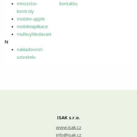
mnozstvi-
kontaktu
kontroly
mobilni-apple
mobilniaplikace
multivyhledavani
N
nakladovost-
uzivatelu
ISAK s.r.o.
www.isak.cz
info@isak.cz