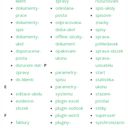
klient
zpravy
rozuctovani
dokumenty-
odeslana-
spis-ukoly
prace
posta
spisove-
dokumenty-
odpracovana-
znacky
spis
doba-ukol
spisy
dokumenty-
offline-slozky-
sprava-
ukol
dokument
pohledavek
doporucena-
opakovani-
sprava-slozek
posta
ukonu
sprava-
doruceni-dat-
P
uzivatelu
zpravy
parametry-
start
ds-klienti
spisu
statistika-
E
parametry-
ukonu
editace-ukolu
systemu
stazeni-
evidence-
plugin-excel
pocitac
slozek
plugin-outlook
stitky
F
plugin-word
superuser
faktury
pluginy-
synchronizacni-