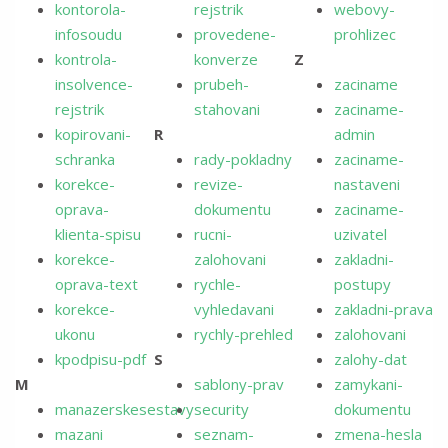
kontorola-
rejstrik
webovy-
infosoudu
provedene-
prohlizec
kontrola-
konverze
Z
insolvence-
prubeh-
zaciname
rejstrik
stahovani
zaciname-
kopirovani-
R
admin
schranka
rady-pokladny
zaciname-
korekce-
revize-
nastaveni
oprava-
dokumentu
zaciname-
klienta-spisu
rucni-
uzivatel
korekce-
zalohovani
zakladni-
oprava-text
rychle-
postupy
korekce-
vyhledavani
zakladni-prava
ukonu
rychly-prehled
zalohovani
kpodpisu-pdf
S
zalohy-dat
M
sablony-prav
zamykani-
manazerskesestavy
security
dokumentu
mazani
seznam-
zmena-hesla