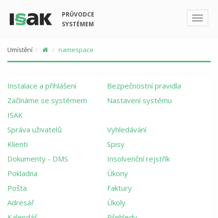
PRŮVODCE
SYSTÉMEM
Umístění
namespace
Instalace a přihlášení
Bezpečnostní pravidla
Začínáme se systémem
Nastavení systému
ISAK
Správa uživatelů
Vyhledávání
Klienti
Spisy
Dokumenty - DMS
Insolvenční rejstřík
Pokladna
Úkony
Pošta
Faktury
Adresář
Úkoly
Kalendář
Přehledy