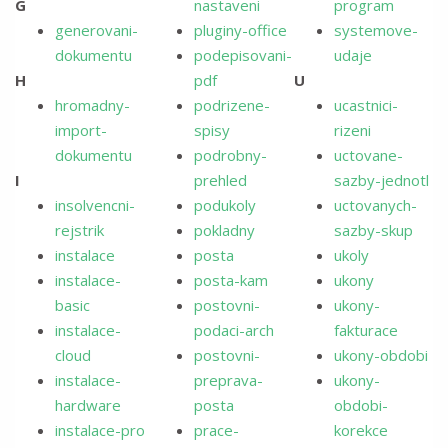
G
nastaveni
program
generovani-
pluginy-office
systemove-
dokumentu
podepisovani-
udaje
H
pdf
U
hromadny-
podrizene-
ucastnici-
import-
spisy
rizeni
dokumentu
podrobny-
uctovane-
I
prehled
sazby-jednotl
insolvencni-
podukoly
uctovanych-
rejstrik
pokladny
sazby-skup
instalace
posta
ukoly
instalace-
posta-kam
ukony
basic
postovni-
ukony-
instalace-
podaci-arch
fakturace
cloud
postovni-
ukony-obdobi
instalace-
preprava-
ukony-
hardware
posta
obdobi-
instalace-pro
prace-
korekce