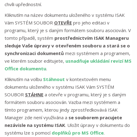
chvíli upřednostní.
Kliknutím na název dokumentu uloženého v systému ISAK
Vám SYSTÉM SOUBOR
OTEVŘE
pro jeho editaci v
programu, který je s daným formátem souboru asociován. V
tomto případě, systém
prostřednictvím ISAK Manageru
sleduje Vaše úpravy v otevřeném souboru a stará se o
synchronizaci dokumentů
mezi systémem a programem,
ve kterém soubor editujete,
usnadňuje ukládání revizí MS
Office dokumentu
.
Kliknutím na volbu
Stáhnout
v kontextovém menu
dokumentu uloženého v systému ISAK Vám SYSTÉM
SOUBOR
STÁHNE
a otevře v programu, který je s daným
formátem souboru asociován. Vazba mezi systémem a
tímto programem, kterou jindy zprostředkovává ISAK
Manager zde není využívána a
se souborem pracujete
nezávisle na systému ISAK
. Uložit úpravy v dokumentu do
systému lze s pomocí
doplňků pro MS Office
.