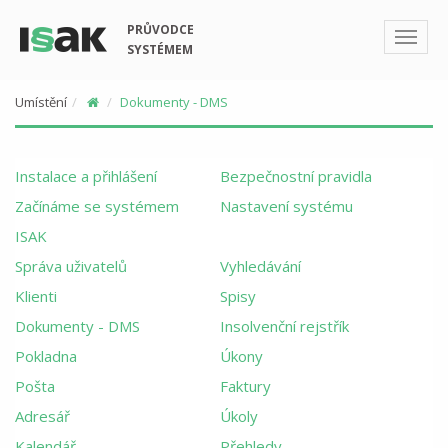
PRŮVODCE
SYSTÉMEM
Umístění
Dokumenty - DMS
Instalace a přihlášení
Bezpečnostní pravidla
Začínáme se systémem
Nastavení systému
ISAK
Správa uživatelů
Vyhledávání
Klienti
Spisy
Dokumenty - DMS
Insolvenční rejstřík
Pokladna
Úkony
Pošta
Faktury
Adresář
Úkoly
Kalendář
Přehledy