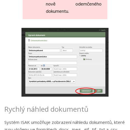
nově odemčeného
dokumentu.
Rychlý náhled dokumentů
Systém ISAK umožňuje zobrazení náhledu dokumentů, které
jsou uloženy ve formátech .docx, .jpeg, .gif, .tif, .txt a .csv.