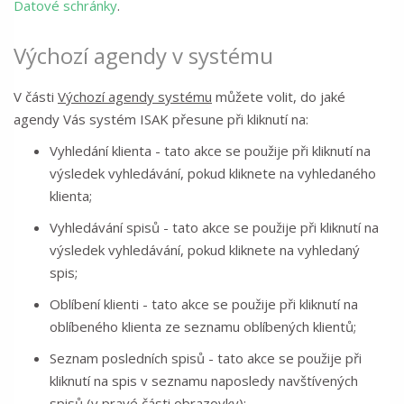
Datové schránky
.
Výchozí agendy v systému
V části
Výchozí agendy systému
můžete volit, do jaké
agendy Vás systém ISAK přesune při kliknutí na:
Vyhledání klienta - tato akce se použije při kliknutí na
výsledek vyhledávání, pokud kliknete na vyhledaného
klienta;
Vyhledávání spisů - tato akce se použije při kliknutí na
výsledek vyhledávání, pokud kliknete na vyhledaný
spis;
Oblíbení klienti - tato akce se použije při kliknutí na
oblíbeného klienta ze seznamu oblíbených klientů;
Seznam posledních spisů - tato akce se použije při
kliknutí na spis v seznamu naposledy navštívených
spisů (v pravé části obrazovky);