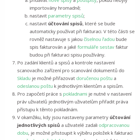
přidávat
nové spisy
a
podspisy
, pokud nebyly
importovány hromadně;
nastavit
parametry spisů
;
nastavit
účtování spisů
, které se bude
automaticky používat při fakturaci. V této části se
rovněž nastavuje s jakou
číselnou řadou
bude
spis fakturován a jaké
formuláře sestav
faktur
budou při fakturaci spisu používány.
Po zadání klientů a spisů a kontrole nastavení
scanovacího zařízení pro scanování dokumentů do
Skladu
je možné přiřazovat
doručenou poštu
a
odeslanou poštu
k jednotlivým klientům a spisům.
Pro započetí práce s
pokladnami
je nutné v nastavení
práv uživatelů jednotlivým uživatelům přiřadit práva
přístupu k těmto pokladnám.
V okamžiku, kdy jsou nastaveny parametry
účtování
jednotlivých spisů
a uživatelé zadali
odpracovanou
dobu
, je možné přistoupit k výběru položek k fakturaci