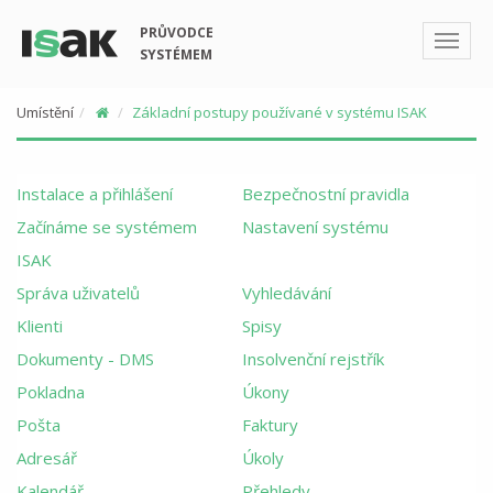
PRŮVODCE
SYSTÉMEM
Umístění
Základní postupy používané v systému ISAK
Instalace a přihlášení
Bezpečnostní pravidla
Začínáme se systémem
Nastavení systému
ISAK
Správa uživatelů
Vyhledávání
Klienti
Spisy
Dokumenty - DMS
Insolvenční rejstřík
Pokladna
Úkony
Pošta
Faktury
Adresář
Úkoly
Kalendář
Přehledy