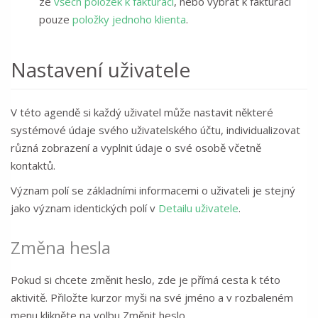
ze
všech položek k fakturaci
, nebo vybrat k fakturaci
pouze
položky jednoho klienta
.
Nastavení uživatele
V této agendě si každý uživatel může nastavit některé
systémové údaje svého uživatelského účtu, individualizovat
různá zobrazení a vyplnit údaje o své osobě včetně
kontaktů.
Význam polí se základními informacemi o uživateli je stejný
jako význam identických polí v
Detailu uživatele
.
Změna hesla
Pokud si chcete změnit heslo, zde je přímá cesta k této
aktivitě. Přiložte kurzor myši na své jméno a v rozbaleném
menu klikněte na volbu
Změnit heslo
.