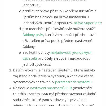
jednotlivě);
přidělovat právo přístupu ke všem Klientům a
Spisům bez ohledu na práva nastavená u
jednotlivých klientů a spisů tzv.
právo Superuser
;
pro usnadnění přidělování práv můžete využít
šablony práv
, které Vám umožní přednastavit
uživatelům práva podle předem nastavené
šablony;
zadávat hodnoty
nákladovosti jednotlivých
uživatelů
pro účely sledování nákladovosti
jednotlivých kauz.
Dalším krokem je nastavení systému, které nebylo
zajištěno dodavatelem systému, a kontrola všech
systémových nastavení v
parametrech systému
.
Následuje
nastavení parametrů ISIR
(Insolvenční
rejstřík). Systém ISAK má přednastavenou základní
sadu změn, které jsou sledovány - je v zájmu
administrátora, aby si upravil seznam stavů, které