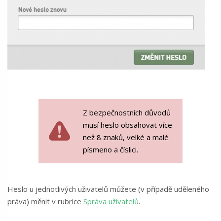
Z bezpečnostních důvodů
musí heslo obsahovat více
než 8 znaků, velké a malé
písmeno a číslici.
Heslo u jednotlivých uživatelů můžete (v případě uděleného
práva) měnit v rubrice
Správa uživatelů
.