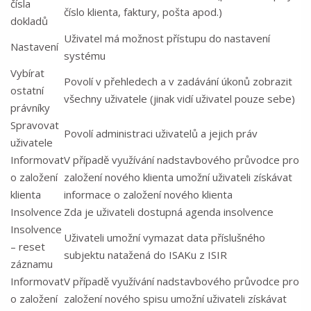
čísla
číslo klienta, faktury, pošta apod.)
dokladů
Uživatel má možnost přístupu do nastavení
Nastavení
systému
Vybírat
Povolí v přehledech a v zadávání úkonů zobrazit
ostatní
všechny uživatele (jinak vidí uživatel pouze sebe)
právníky
Spravovat
Povolí administraci uživatelů a jejich práv
uživatele
Informovat
V případě využívání nadstavbového průvodce pro
o založení
založení nového klienta umožní uživateli získávat
klienta
informace o založení nového klienta
Insolvence
Zda je uživateli dostupná agenda insolvence
Insolvence
Uživateli umožní vymazat data příslušného
– reset
subjektu natažená do ISAKu z ISIR
záznamu
Informovat
V případě využívání nadstavbového průvodce pro
o založení
založení nového spisu umožní uživateli získávat