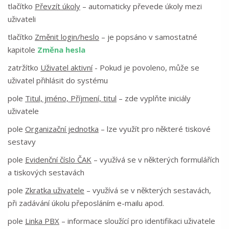
tlačítko
Převzít úkoly
– automaticky převede úkoly mezi
uživateli
tlačítko
Změnit login/heslo
– je popsáno v samostatné
kapitole
Změna hesla
zatržítko
Uživatel aktivní
- Pokud je povoleno, může se
uživatel přihlásit do systému
pole
Titul, jméno, Příjmení, titul
– zde vyplňte iniciály
uživatele
pole
Organizační jednotka
– lze využít pro některé tiskové
sestavy
pole
Evidenční číslo ČAK
– využívá se v některých formulářích
a tiskových sestavách
pole
Zkratka uživatele
– využívá se v některých sestavách,
při zadávání úkolu přeposláním e-mailu apod.
pole
Linka PBX
– informace sloužící pro identifikaci uživatele