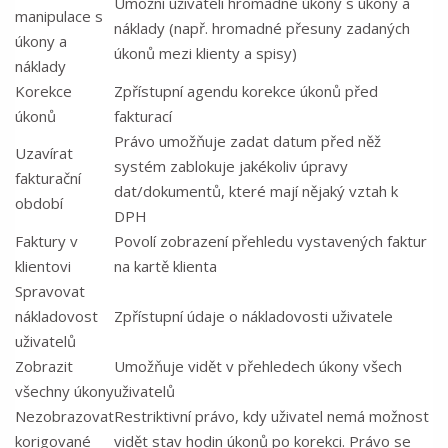
Umožní uživateli hromadné úkony s úkony a
manipulace s
náklady (např. hromadné přesuny zadaných
úkony a
úkonů mezi klienty a spisy)
náklady
Korekce
Zpřístupní agendu korekce úkonů před
úkonů
fakturací
Právo umožňuje zadat datum před něž
Uzavírat
systém zablokuje jakékoliv úpravy
fakturační
dat/dokumentů, které mají nějaký vztah k
období
DPH
Faktury v
Povolí zobrazení přehledu vystavených faktur
klientovi
na kartě klienta
Spravovat
nákladovost
Zpřístupní údaje o nákladovosti uživatele
uživatelů
Zobrazit
Umožňuje vidět v přehledech úkony všech
všechny úkony
uživatelů
Nezobrazovat
Restriktivní právo, kdy uživatel nemá možnost
korigované
vidět stav hodin úkonů po korekci. Právo se