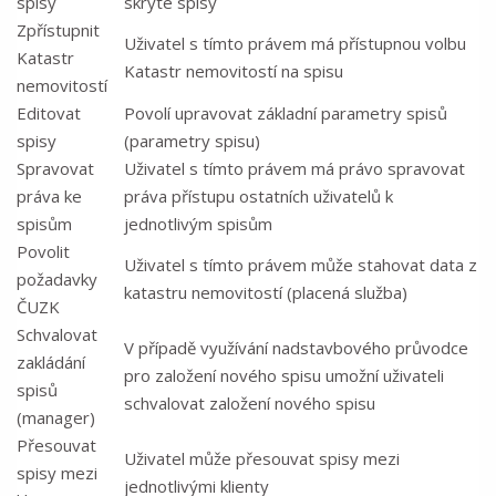
spisy
skryté spisy
Zpřístupnit
Uživatel s tímto právem má přístupnou volbu
Katastr
Katastr nemovitostí na spisu
nemovitostí
Editovat
Povolí upravovat základní parametry spisů
spisy
(parametry spisu)
Spravovat
Uživatel s tímto právem má právo spravovat
práva ke
práva přístupu ostatních uživatelů k
spisům
jednotlivým spisům
Povolit
Uživatel s tímto právem může stahovat data z
požadavky
katastru nemovitostí (placená služba)
ČUZK
Schvalovat
V případě využívání nadstavbového průvodce
zakládání
pro založení nového spisu umožní uživateli
spisů
schvalovat založení nového spisu
(manager)
Přesouvat
Uživatel může přesouvat spisy mezi
spisy mezi
jednotlivými klienty