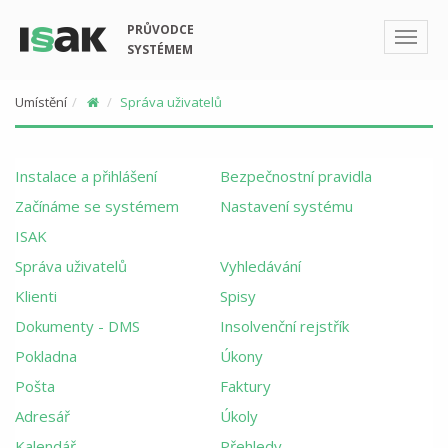
PRŮVODCE
SYSTÉMEM
Umístění
Správa uživatelů
Instalace a přihlášení
Bezpečnostní pravidla
Začínáme se systémem
Nastavení systému
ISAK
Správa uživatelů
Vyhledávání
Klienti
Spisy
Dokumenty - DMS
Insolvenční rejstřík
Pokladna
Úkony
Pošta
Faktury
Adresář
Úkoly
Kalendář
Přehledy