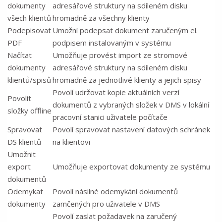
dokumenty
adresářové struktury na sdíleném disku
všech klientů
hromadně za všechny klienty
Podepisovat
Umožní podepsat dokument zaručeným el.
PDF
podpisem instalovaným v systému
Načítat
Umožňuje provést import ze stromové
dokumenty
adresářové struktury na sdíleném disku
klientů/spisů
hromadně za jednotlivé klienty a jejich spisy
Povolí udržovat kopie aktuálních verzí
Povolit
dokumentů z vybraných složek v DMS v lokální
složky offline
pracovní stanici uživatele počítače
Spravovat
Povolí spravovat nastavení datových schránek
DS klientů
na klientovi
Umožnit
export
Umožňuje exportovat dokumenty ze systému
dokumentů
Odemykat
Povolí násilné odemykání dokumentů
dokumenty
zamčených pro uživatele v DMS
Povolí zaslat požadavek na zaručený