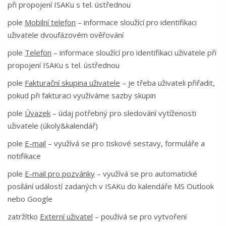
při propojení ISAKu s tel. ústřednou
pole
Mobilní telefon
– informace sloužící pro identifikaci
uživatele dvoufázovém ověřování
pole
Telefon
– informace sloužící pro identifikaci uživatele při
propojení ISAKu s tel. ústřednou
pole
Fakturační skupina uživatele
– je třeba uživateli přiřadit,
pokud při fakturaci využíváme sazby skupin
pole
Úvazek
– údaj potřebný pro sledování vytíženosti
uživatele (úkoly&kalendář)
pole
E-mail
– využívá se pro tiskové sestavy, formuláře a
notifikace
pole
E-mail pro pozvánky
– využívá se pro automatické
posílání událostí zadaných v ISAKu do kalendáře MS Outlook
nebo Google
zatržítko
Externí uživatel
– používá se pro vytvoření