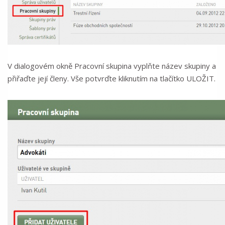
V dialogovém okně Pracovní skupina vyplňte název skupiny a
přiřaďte její členy. Vše potvrďte kliknutím na tlačítko ULOŽIT.