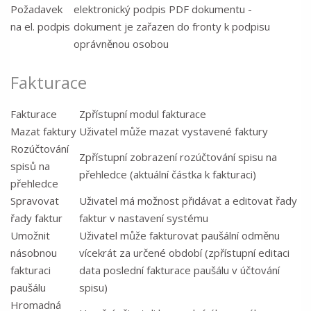
Požadavek
elektronický podpis PDF dokumentu -
na el. podpis
dokument je zařazen do fronty k podpisu
oprávněnou osobou
Fakturace
Fakturace
Zpřístupní modul fakturace
Mazat faktury
Uživatel může mazat vystavené faktury
Rozúčtování
Zpřístupní zobrazení rozúčtování spisu na
spisů na
přehledce (aktuální částka k fakturaci)
přehledce
Spravovat
Uživatel má možnost přidávat a editovat řady
řady faktur
faktur v nastavení systému
Umožnit
Uživatel může fakturovat paušální odměnu
násobnou
vícekrát za určené období (zpřístupní editaci
fakturaci
data poslední fakturace paušálu v účtování
paušálu
spisu)
Hromadná