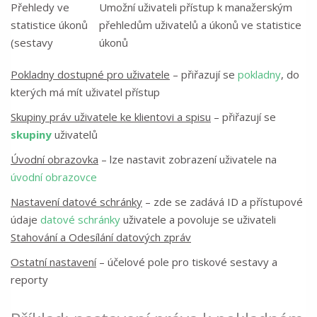
Přehledy ve
Umožní uživateli přístup k manažerským
statistice úkonů
přehledům uživatelů a úkonů ve statistice
(sestavy
úkonů
Pokladny dostupné pro uživatele
– přiřazují se
pokladny
, do
kterých má mít uživatel přístup
Skupiny práv uživatele ke klientovi a spisu
– přiřazují se
skupiny
uživatelů
Úvodní obrazovka
– lze nastavit zobrazení uživatele na
úvodní obrazovce
Nastavení datové schránky
– zde se zadává ID a přístupové
údaje
datové schránky
uživatele a povoluje se uživateli
Stahování a Odesílání datových zpráv
Ostatní nastavení
– účelové pole pro tiskové sestavy a
reporty