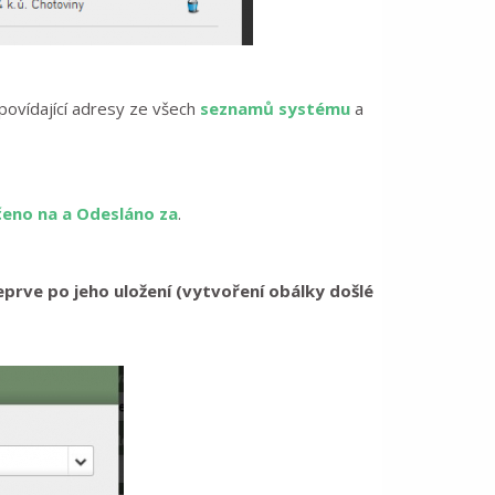
dpovídající adresy ze všech
seznamů systému
a
čeno na a Odesláno za
.
eprve po jeho uložení (vytvoření obálky došlé