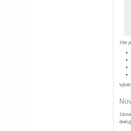
Zde j
Výběr
Nov
Zázna
dialo