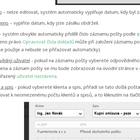
o
– nelze editovat, systém automaticky vyplňuje datum, kdy byl 
čeno
– vyplňte datum, kdy jste zásilku obdrželi.
 systém obvykle automaticky přidělí číslo záznamu pošty podle
s
leno právo
Opravovat čísla dokladů
může při založení záznamu pošt
 se použije a nebude se přiřazovat automaticky).
ědný uživatel
- pokud na záznamu pošty vyberete odpovědného už
zena a záznam pošty se mu bude zobrazovat na úvodní stránce v čá
iřazený
uživatel nastavena
.
 a spis
- pokud vyberete klienta a spis, přiřadí se tato došlá poš
zovat k neomezenému počtu klientů a spisů, a to kliknutím na tlačít