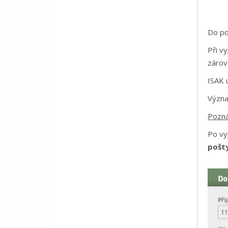
Do p
Při v
zárov
ISAK 
Význa
Pozn
Po vy
pošty