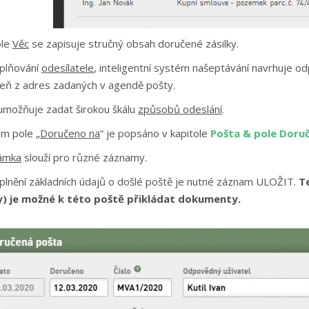
ole
Věc
se zapisuje stručný obsah doručené zásilky.
yplňování
odesílatele
, inteligentní systém našeptávání navrhuje o
eň z adres zadaných v agendě pošty.
umožňuje zadat širokou škálu
způsobů odeslání
.
m pole „
Doručeno na
“ je popsáno v kapitole
Pošta & pole Doru
ámka
slouží pro různé záznamy.
plnění základních údajů o došlé poště je nutné záznam ULOŽIT.
T
) je možné k této poště přikládat dokumenty.