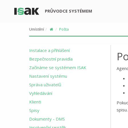
PRŮVODCE SYSTÉMEM
Umístění
Pošta
Instalace a přihlášení
Po
Bezpečnostní pravidla
Začínáme se systémem ISAK
Agend
Nastavení systému
Správa uživatelů
Vyhledávání
Klienti
Pokud
spisu.
Spisy
Dokumenty - DMS
Insolvenční rejstřík