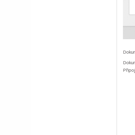
Dokum
Dokum
Připoj