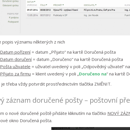
e popis významu některých z nich
Datum pořízení
= datum „Přijato“ na kartě Doručená pošta
Datum doručení
= datum „Doručeno“ na kartě Doručená pošta
Pošta uživatele
= uživatel uvedený v poli „Odpovědný uživatel“ n
Přijato za firmu
= klient uvedený v poli „
Doručeno na
“ na kartě 
 je třeba vždy potvrdit prostřednictvím tlačítka ZMĚNIT.
ý záznam doručené pošty – poštovní př
m o nové doručené poště přidáte kliknutím na tlačítko
NOVÝ ZÁZ
gové okno Doručená pošta.