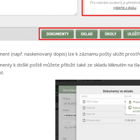
ent (např. naskenovaný dopis) lze k záznamu pošty uložit prost
enty k došlé poště můžete přiložit také ze skladu kliknutím na t
it.