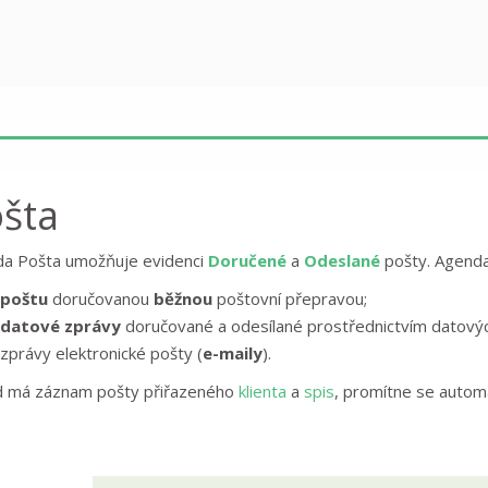
šta
a Pošta umožňuje evidenci
Doručené
a
Odeslané
pošty. Agenda
poštu
doručovanou
běžnou
poštovní přepravou;
datové zprávy
doručované a odesílané prostřednictvím datovýc
zprávy elektronické pošty (
e-maily
).
 má záznam pošty přiřazeného
klienta
a
spis
, promítne se automa