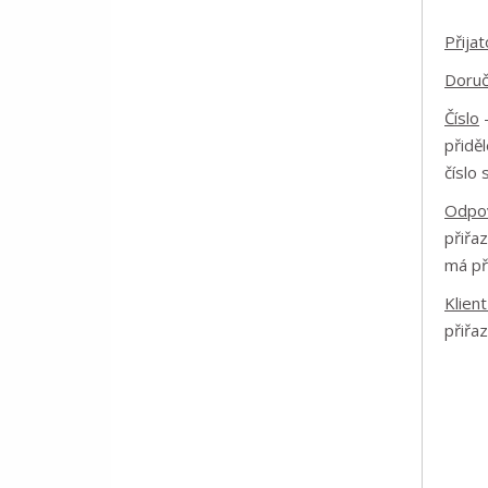
Přijat
Doru
Číslo
–
přidě
číslo
Odpov
přiřa
má př
Klient
přiřa