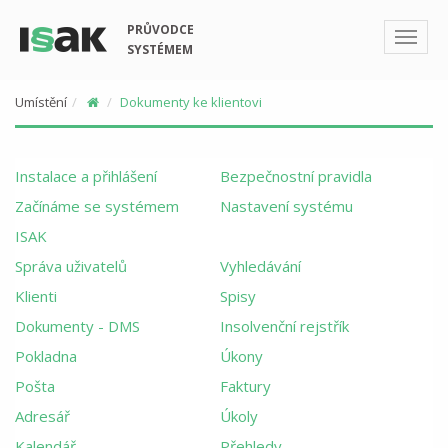
PRŮVODCE
SYSTÉMEM
Umístění
Dokumenty ke klientovi
Instalace a přihlášení
Bezpečnostní pravidla
Začínáme se systémem
Nastavení systému
ISAK
Správa uživatelů
Vyhledávání
Klienti
Spisy
Dokumenty - DMS
Insolvenční rejstřík
Pokladna
Úkony
Pošta
Faktury
Adresář
Úkoly
Kalendář
Přehledy