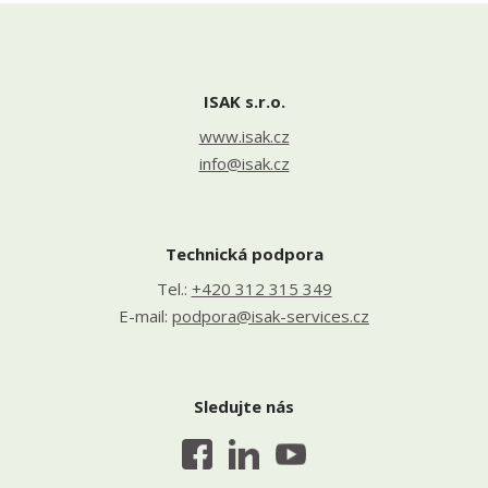
ISAK s.r.o.
www.isak.cz
info@isak.cz
Technická podpora
Tel.:
+420 312 315 349
E-mail:
podpora@isak-services.cz
Sledujte nás