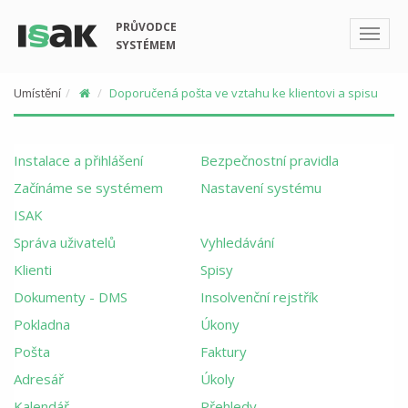
PRŮVODCE
SYSTÉMEM
Umístění
Doporučená pošta ve vztahu ke klientovi a spisu
Instalace a přihlášení
Bezpečnostní pravidla
Začínáme se systémem
Nastavení systému
ISAK
Správa uživatelů
Vyhledávání
Klienti
Spisy
Dokumenty - DMS
Insolvenční rejstřík
Pokladna
Úkony
Pošta
Faktury
Adresář
Úkoly
Kalendář
Přehledy