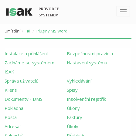
PRŮVODCE
SYSTÉMEM
Umístění
Pluginy MS Word
Instalace a přihlášení
Bezpečnostní pravidla
Začínáme se systémem
Nastavení systému
ISAK
Správa uživatelů
Vyhledávání
Klienti
Spisy
Dokumenty - DMS
Insolvenční rejstřík
Pokladna
Úkony
Pošta
Faktury
Adresář
Úkoly
Kalendář
Přehledy