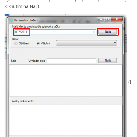
kliknutím na Najít.
{{