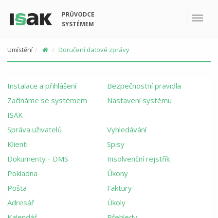
PRŮVODCE
SYSTÉMEM
Umístění
Doručení datové zprávy
Instalace a přihlášení
Bezpečnostní pravidla
Začínáme se systémem
Nastavení systému
ISAK
Správa uživatelů
Vyhledávání
Klienti
Spisy
Dokumenty - DMS
Insolvenční rejstřík
Pokladna
Úkony
Pošta
Faktury
Adresář
Úkoly
Kalendář
Přehledy