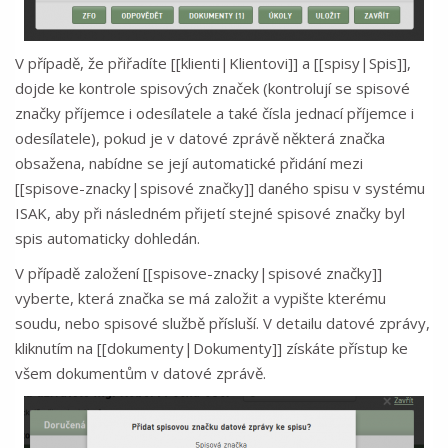
V případě, že přiřadíte [[klienti|Klientovi]] a [[spisy|Spis]],
dojde ke kontrole spisových značek (kontrolují se spisové
značky příjemce i odesílatele a také čísla jednací příjemce i
odesílatele), pokud je v datové zprávě některá značka
obsažena, nabídne se její automatické přidání mezi
[[spisove-znacky|spisové značky]] daného spisu v systému
ISAK, aby při následném přijetí stejné spisové značky byl
spis automaticky dohledán.
V případě založení [[spisove-znacky|spisové značky]]
vyberte, která značka se má založit a vypište kterému
soudu, nebo spisové službě přísluší. V detailu datové zprávy,
kliknutím na [[dokumenty|Dokumenty]] získáte přístup ke
všem dokumentům v datové zprávě.