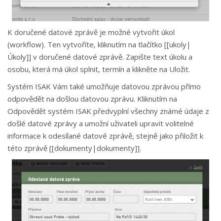
K doručené datové zprávě je možné vytvořit úkol
(workflow). Ten vytvoříte, kliknutím na tlačítko [[ukoly|
Úkoly]] v doručené datové zprávě. Zapište text úkolu a
osobu, která má úkol splnit, termín a klikněte na Uložit.
Systém ISAK Vám také umožňuje datovou zprávou přímo
odpovědět na došlou datovou zprávu. Kliknutím na
Odpovědět systém ISAK předvyplní všechny známé údaje z
došlé datové zprávy a umožní uživateli upravit volitelné
informace k odesílané datové zprávě, stejně jako přiložit k
této zprávě [[dokumenty|dokumenty]].