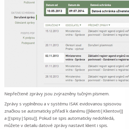
Nepřečtené zprávy jsou zvýrazněny tučným písmem.
Zprávy s vyplněnou a v systému ISAK evidovanou spisovou
značkou se automaticky přiřadí k danému [[klienti|Klientovi]]
a [[spisy|Spisu]]. Pokud se spis automaticky nedohledá,
můžete v detailu datové zprávy nastavit klient i spis.