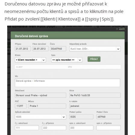
Doručenou datovou zprávu je možné přiřazovat k
neomezenému počtu klientů a spisů a to kliknutím na pole
Přidat po zvolení [[klienti|Klientova]] a [[spisy|Spis]].