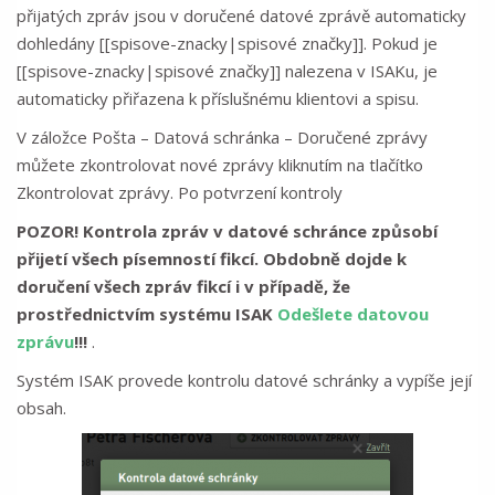
přijatých zpráv jsou v doručené datové zprávě automaticky
dohledány [[spisove-znacky|spisové značky]]. Pokud je
[[spisove-znacky|spisové značky]] nalezena v ISAKu, je
automaticky přiřazena k příslušnému klientovi a spisu.
V záložce Pošta – Datová schránka – Doručené zprávy
můžete zkontrolovat nové zprávy kliknutím na tlačítko
Zkontrolovat zprávy. Po potvrzení kontroly
POZOR! Kontrola zpráv v datové schránce způsobí
přijetí všech písemností fikcí. Obdobně dojde k
doručení všech zpráv fikcí i v případě, že
prostřednictvím systému ISAK
Odešlete datovou
zprávu
!!!
.
Systém ISAK provede kontrolu datové schránky a vypíše její
obsah.