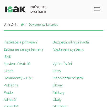
PRŮVODCE
SYSTÉMEM
Umístění
Dokumenty ke spisu
Instalace a přihlášení
Bezpečnostní pravidla
Začínáme se systémem
Nastavení systému
ISAK
Správa uživatelů
Vyhledávání
Klienti
Spisy
Dokumenty - DMS
Insolvenční rejstřík
Pokladna
Úkony
Pošta
Faktury
Adresář
Úkoly
Kalendář
Přehledy