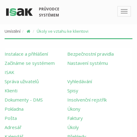
PRŮVODCE
SYSTÉMEM
Umístění
Úkoly ve vztahu ke klientovi
Instalace a přihlášení
Bezpečnostní pravidla
Začínáme se systémem
Nastavení systému
ISAK
Správa uživatelů
Vyhledávání
Klienti
Spisy
Dokumenty - DMS
Insolvenční rejstřík
Pokladna
Úkony
Pošta
Faktury
Adresář
Úkoly
Kalendář
Přehledy